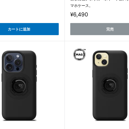
。
マホケース。
販
¥6,490
売
価
カートに追加
完売
格