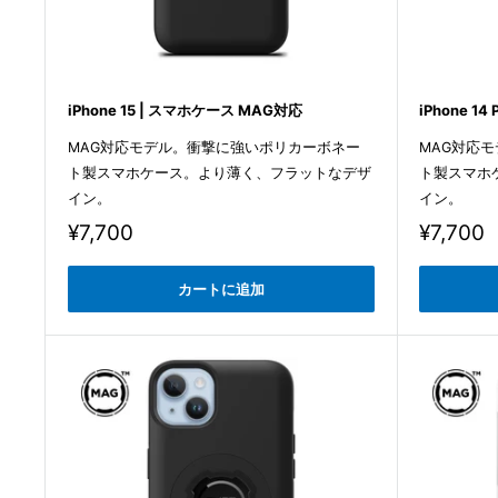
iPhone 15 | スマホケース MAG対応
iPhone 1
MAG対応モデル。衝撃に強いポリカーボネー
MAG対応
ト製スマホケース。より薄く、フラットなデザ
ト製スマホ
イン。
イン。
販
販
¥7,700
¥7,700
売
売
価
価
カートに追加
格
格