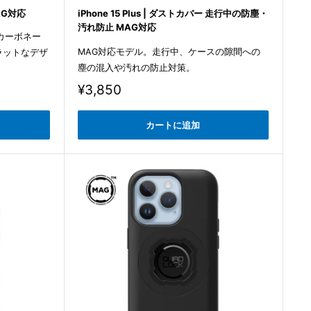
MAG対応
iPhone 15 Plus | ダストカバー 走行中の防塵・
汚れ防止 MAG対応
カーボネー
MAG対応モデル。走行中、ケースの隙間への
ラットなデザ
塵の混入や汚れの防止対策。
販
¥3,850
売
価
カートに追加
格