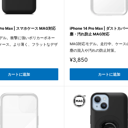
4 Pro Max | スマホケース MAG対応
iPhone 14 Pro Max | ダスト
塵・汚れ防止 MAG対応
モデル。衝撃に強いポリカーボネー
MAG対応モデル。走行中、ケース
ケース。より薄く、フラットなデザ
塵の混入や汚れの防止対策。
販
¥3,850
売
価
カートに追加
カートに追加
格