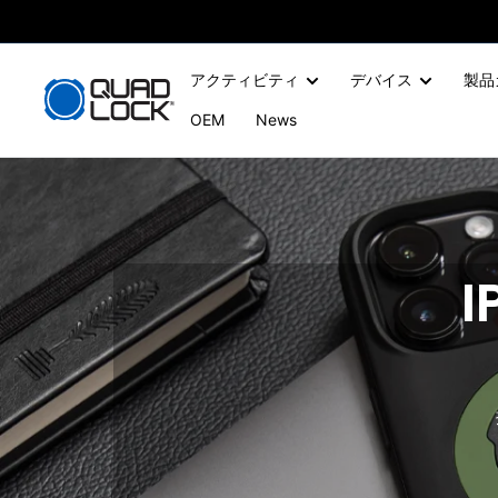
コ
ン
テ
アクティビティ
デバイス
製品
ン
OEM
News
ツ
に
ス
キ
ッ
プ
す
る