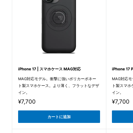
iPhone 17 | スマホケース MAG対応
iPhone 1
MAG対応モデル。衝撃に強いポリカーボネー
MAG対応
ト製スマホケース。より薄く、フラットなデザ
ト製スマホ
イン。
イン。
販
販
¥7,700
¥7,700
売
売
価
価
カートに追加
格
格