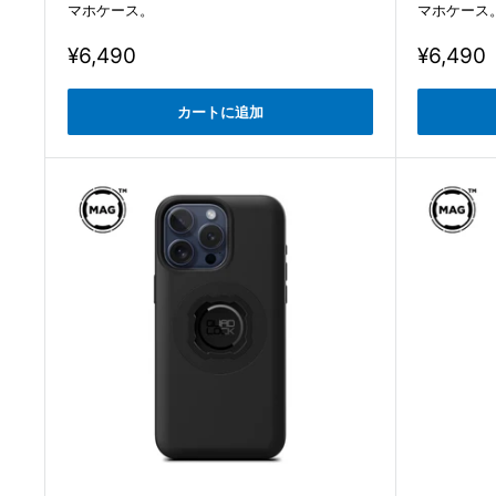
マホケース。
マホケース
販
販
¥6,490
¥6,490
売
売
価
価
カートに追加
格
格