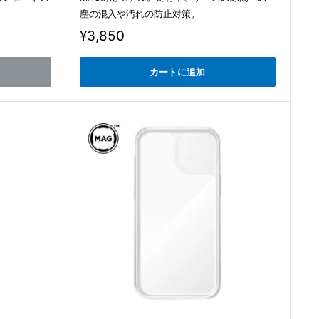
塵の混入や汚れの防止対策。
販
¥3,850
売
価
カートに追加
格