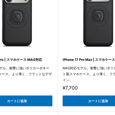
7 Pro | スマホケース MAG対応
iPhone 17 Pro Max | スマホケ
モデル。衝撃に強いポリカーボネー
MAG対応モデル。衝撃に強いポリ
ケース。より薄く、フラットなデザ
ト製スマホケース。より薄く、フ
イン。
販
¥7,700
売
価
カートに追加
カートに追加
格