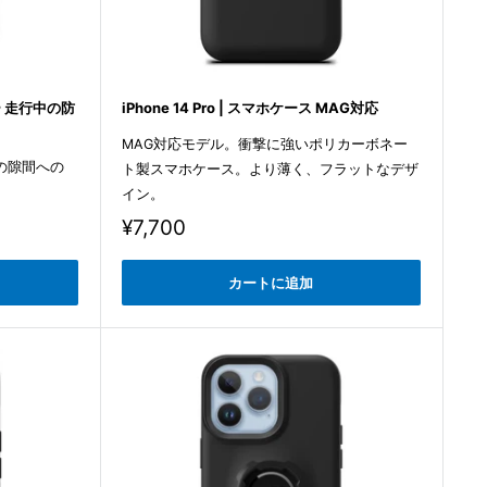
カバー 走行中の防
iPhone 14 Pro | スマホケース MAG対応
MAG対応モデル。衝撃に強いポリカーボネー
の隙間への
ト製スマホケース。より薄く、フラットなデザ
イン。
販
¥7,700
売
価
カートに追加
格