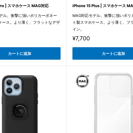
5 Pro | スマホケース MAG対応
iPhone 15 Plus | スマホケース 
モデル。衝撃に強いポリカーボネー
MAG対応モデル。衝撃に強いポリ
ケース。より薄く、フラットなデザ
ト製スマホケース。より薄く、フ
イン。
販
¥7,700
売
価
カートに追加
カートに追加
格