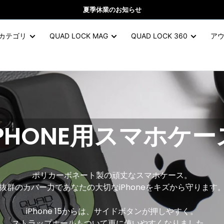
夏季休業のお知らせ
カテゴリ
QUAD LOCK MAG
QUAD LOCK 360
ア
IPHONE用スマホケー
ポリカーボネート製の頑丈なスマホケース。
抜群のカバー力であなたの大切なiPhoneをキズから守ります
iPhone 15からは、サイドボタンが押しやすく。
ストラップホールもついて更に使いやすくなりました。