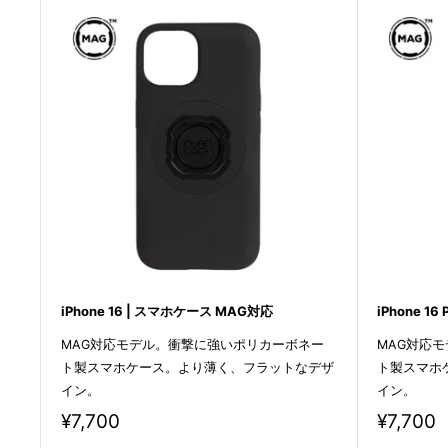
iPhone 16 | スマホケース MAG対応
iPhone 1
MAG対応モデル。衝撃に強いポリカーボネー
MAG対応
ト製スマホケース。より薄く、フラットなデザ
ト製スマホ
イン。
イン。
販
販
¥7,700
¥7,700
売
売