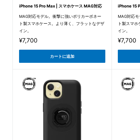
iPhone 15 Pro Max | スマホケース MAG対応
iPhone 1
MAG対応モデル。衝撃に強いポリカーボネー
MAG対応
ト製スマホケース。より薄く、フラットなデザ
ト製スマホ
イン。
イン。
販
販
¥7,700
¥7,700
売
売
価
価
カートに追加
格
格