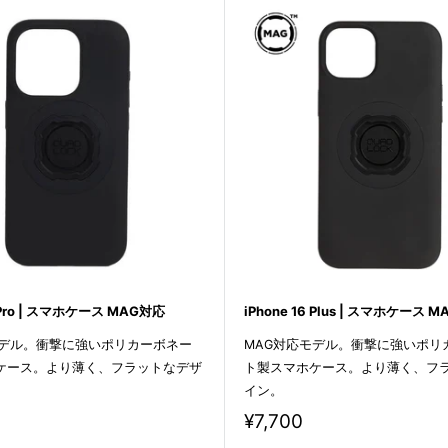
6 Pro | スマホケース MAG対応
iPhone 16 Plus | スマホケース 
モデル。衝撃に強いポリカーボネー
MAG対応モデル。衝撃に強いポリ
ケース。より薄く、フラットなデザ
ト製スマホケース。より薄く、フ
イン。
販
¥7,700
売