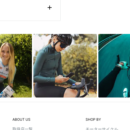
G および QUAD LOCK オ
G は、スマートフォンの脱着
たうえで、スマートフォンの
）
だけで、後は磁石の力で固定
いただくと、比較的スムーズ
す。
びヘッドと互換性あり
生じる場合(充電できない、
ラススクリーンは使えない場
があります。
。
ます。
状態では、ワイヤレス充電は
ABOUT US
SHOP BY
取扱店一覧
モーターサイクル