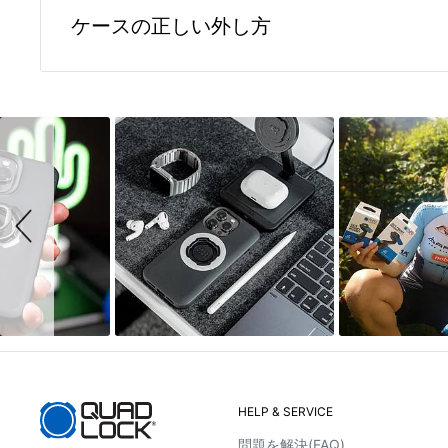
QUAD LOCK MAG
ソフトな裏地
ケースの正しい外し方
QUAD LOCK MAG対応ケースは、すべての QUAD LOCK MA
衝撃吸収性に優れたシェル
リジナル マウントと互換性があります。QUAD LOCK MA
ケースを取り外す際は、ケースを手で少し温めていただい
ワイヤレス充電対応（デバイスが対応している場合のみ
をより迅速に行うことが可能です。スマートフォンを置く
上下いずれか一方の角を親指で押し出すように取り外して
ネオジム磁石（52Hニッケルメッキ)
Slideshow
Slide
します。
に取り外すことができ、ケースの変形防止にもつながりま
controls
MAGリング標準装備
MagSafe製品との互換性
ご使用上の注意
Quad Lock®オリジナルツイストロックマウントおよ
いくつかのサードパーティーのワイヤレス充電器では影響が
Quad Lock MAG™マウントおよびヘッドと互換性あり
位置調整が難しい等)があります。予めご了承ください。
縁まで全体を保護する構造のため、サードパーティーのガ
* QUAD LOCK MAG は、
一部のMagSafe 製品と互換性
合があります。
* QUAD LOCK ケースはワイヤレス充電に対応しています
* QUAD LOCK MAG は、一部の iPhone でのみ利用でき
* 別売りのスマートフォンリング/スタンドを取り付けた
できません。
HELP & SERVICE
問題を解決(FAQ)