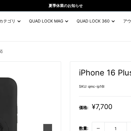
夏季休業のお知らせ
カテゴリ
QUAD LOCK MAG
QUAD LOCK 360
ア
対応
iPhone 16 
SKU:
qmc-ip16l
販
¥7,700
価格:
売
価
格
数量: