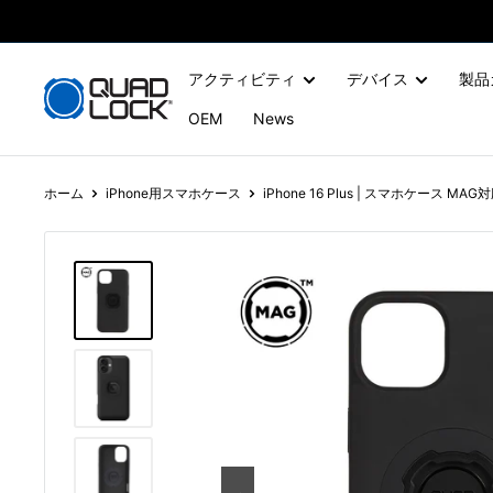
コ
ン
テ
アクティビティ
デバイス
製品
ン
OEM
News
ツ
に
ス
ホーム
iPhone用スマホケース
iPhone 16 Plus | スマホケース MAG
キ
ッ
プ
す
る