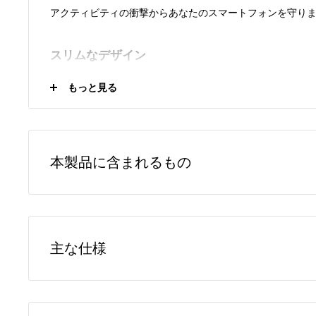
アクティビティの衝撃からあなたのスマートフォンを守り
スリムなデザイン
スリムな形状とソフトタッチな素材は、日常生活での使用
もっと見る
シンプルである事を重視しています。
QUAD LOCK MAG対応ケースは、オリジナルケースより
可能な MAG リングが特徴です。
本製品に含まれるもの
その他の仕様
1 x 専用ケース本体
ワイヤレス充電や電子マネーに対応したデバイスの場合、ケ
1 x QUADLOCK MAG対応ケース用 カラーリング Black
利用可能です。
主な仕様
ワイヤレス充電器は、クアッドロック専用のワイヤレス充
用/ライフスタイル用）をお勧めしますが、Qi認証済みもので
ライがあれば、サードパーティー製品でもお使い頂けます
TPU・ポリカーボネイト製ケース（Mag対応モデル）
ポリカーボネート+TPU複合構造