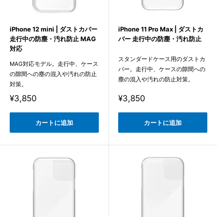
iPhone 12 mini | ダストカバー
iPhone 11 Pro Max | ダストカ
走行中の防塵・汚れ防止 MAG
バー 走行中の防塵・汚れ防止
対応
スタンダードケース用のダストカ
MAG対応モデル。走行中、ケース
バー。走行中、ケースの隙間への
の隙間への塵の混入や汚れの防止
塵の混入や汚れの防止対策。
対策。
販
販
¥3,850
¥3,850
売
売
価
価
格
格
カートに追加
カートに追加