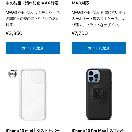
中の防塵・汚れ防止 MAG対応
MAG対応
MAG対応モデル。走行中、ケース
MAG対応モデル。衝撃に強いポリ
の隙間への塵の混入や汚れの防止
カーボネート製スマホケース。よ
対策。
り薄く、フラットなデザイン。
販
販
¥3,850
¥7,700
売
売
価
価
格
格
カートに追加
カートに追加
iPhone 13 mini | ダストカバー
iPhone 13 Pro Max | スマホケ