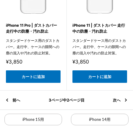
iPhone 11 Pro | ダストカバー
iPhone 11 | ダストカバー 走行
走行中の防塵・汚れ防止
中の防塵・汚れ防止
スタンダードケース用のダストカ
スタンダードケース用のダストカ
バー。走行中、ケースの隙間への
バー。走行中、ケースの隙間への
塵の混入や汚れの防止対策。
塵の混入や汚れの防止対策。
販
販
¥3,850
¥3,850
売
売
価
価
格
格
カートに追加
カートに追加
前へ
3ページ中2ページ目
次へ
iPhone 15用
iPhone 14用