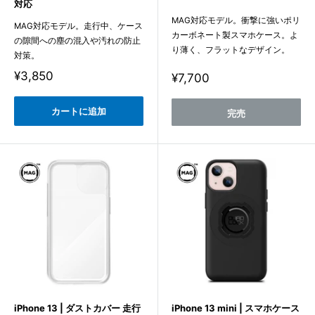
対応
MAG対応モデル。衝撃に強いポリ
MAG対応モデル。走行中、ケース
カーボネート製スマホケース。よ
の隙間への塵の混入や汚れの防止
り薄く、フラットなデザイン。
対策。
販
¥3,850
販
¥7,700
売
売
価
価
格
カートに追加
格
完売
iPhone 13 | ダストカバー 走行
iPhone 13 mini | スマホケース