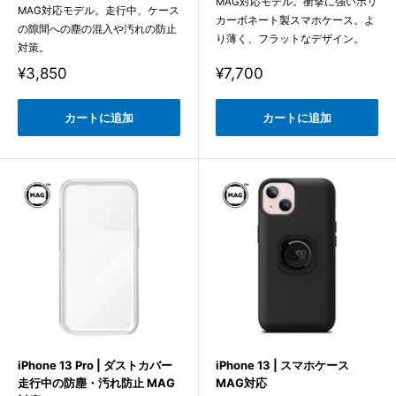
MAG対応モデル。衝撃に強いポリ
MAG対応モデル。走行中、ケース
カーボネート製スマホケース。よ
の隙間への塵の混入や汚れの防止
り薄く、フラットなデザイン。
対策。
販
販
¥3,850
¥7,700
売
売
価
価
格
格
カートに追加
カートに追加
iPhone 13 Pro | ダストカバー
iPhone 13 | スマホケース
走行中の防塵・汚れ防止 MAG
MAG対応