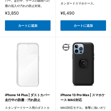
バー。走行中、ケースの隙間への
タンダードスマホケース。
塵の混入や汚れの防止対策。
販
販
¥3,850
¥6,490
売
売
価
価
格
格
カートに追加
カートに追加
iPhone 14 Plus | ダストカバー
iPhone 13 Pro Max | スマホケ
走行中の防塵・汚れ防止
ース MAG対応
スタンダードケース用のダストカ
MAG対応モデル。衝撃に強いポリ