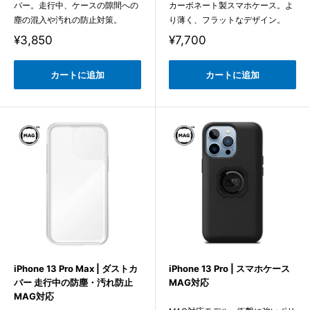
バー。走行中、ケースの隙間への
カーボネート製スマホケース。よ
塵の混入や汚れの防止対策。
り薄く、フラットなデザイン。
販
販
¥3,850
¥7,700
売
売
価
価
格
格
カートに追加
カートに追加
iPhone 13 Pro Max | ダストカ
iPhone 13 Pro | スマホケース
バー 走行中の防塵・汚れ防止
MAG対応
MAG対応