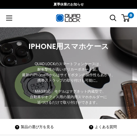
コ
夏季休業のお知らせ
ン
0
テ
ン
ツ
に
IPHONE用スマホケース
ス
キ
ッ
QUAD LOCKのスマートフォンケースは、
耐衝撃性が高いポリカーボネート製。
プ
最新のiPhone15からはサイドボタンの操作性もあがり、
す
携帯ストラップの取り付けも可能に。
る
「MAG対応」モデルはマグネット内蔵型で、
自動車やオフィス用の屋内用スマホホルダーに
近づけるだけで取り付けができます。
製品の選び方を見る
よくある質問