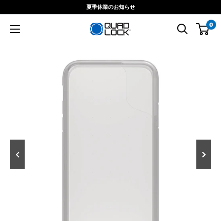
コ
夏季休業のお知らせ
ン
0
テ
ン
ツ
に
ス
キ
ッ
プ
す
る