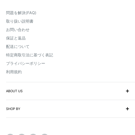
問題を解決(FAQ)
取り扱い説明書
お問い合わせ
保証と返品
配送について
特定商取引法に基づく表記
プライバシーポリシー
利用規約
ABOUT US
取扱店一覧
SHOP BY
ブログ・プレスリリース
企業向け-代理店になる
モーターサイクル
メディア掲載
自転車