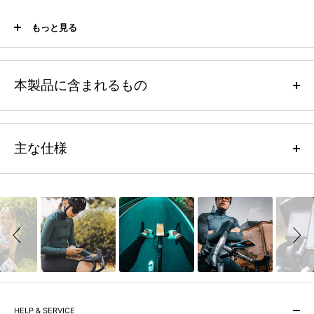
必要なときにさっと取りつけ、不要になったらすぐに外せます。耐久
もっと見る
性に優れたTPU素材を使用しているので、ポケットやバッグに入れて
も、ポンチョを傷つけることはありません。
本製品に含まれるもの
アクセス性のよさ
透明度の高いTPUにより、外出先でもアプリを見やすく、タッチスク
1 x 専用ダストカバー本体
リーン/ボタンで十分な機能を発揮します。
主な仕様
その他の仕様
本製品は走行中に、ケースの隙間への塵の混入や、汚れ、水濡れ、充
iPhone SE(第2世代)と6,7,8は、同じレインカバーが共用可能です。
電ポートへの浸水を防ぐ目的でお使いください。完全防水ではありま
Slideshow
Slide
せん。
controls
ご使用上の注意
端から端までカバーする、TPU製クリスタルクリアプロテクション
スクリーンプロテクターとの併用について
ボタン類への簡単なアクセス
タッチスクリーンの操作性に影響を与える可能性があるため、スクリ
ーンプロテクターとの併用は推奨しておりません。
スクリーンプロテクターを併用すると、タッチスクリーンの操作性に
影響を与える可能性があります。
HELP & SERVICE