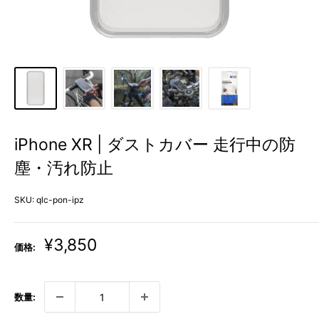
iPhone XR | ダストカバー 走行中の防
塵・汚れ防止
SKU:
qlc-pon-ipz
販
¥3,850
価格:
売
価
格
数量: