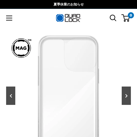
コ
夏季休業のお知らせ
ン
0
テ
ン
ツ
に
ス
キ
ッ
プ
す
る