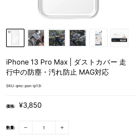
iPhone 13 Pro Max | ダストカバー 走
行中の防塵・汚れ防止 MAG対応
SKU:
qmc-pon-ip13l
販
¥3,850
価格:
売
価
格
数量: