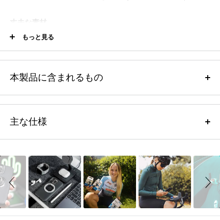
丈夫な素材
もっと見る
必要なときにさっと取りつけ、不要になったらすぐに外せます。耐久
性に優れたTPU素材を使用しているので、ポケットやバッグに入れて
も、ポンチョを傷つけることはありません。
本製品に含まれるもの
アクセス性のよさ
1 x 専用ダストカバー本体
透明度の高いTPUにより、外出先でもアプリを見やすく、タッチスク
リーン/ボタンで十分な機能を発揮します。
主な仕様
QUAD LOCK MAG対応ケース専用
のレインポンチョ 雨天用カバー
ご使用上の注意
※本製品は完全に水の侵入を防ぐものではありません。
Slideshow
Slide
スクリーンプロテクターとの併用について
controls
端から端までカバーする、TPU製クリスタルクリアプロテクション
タッチスクリーンの操作性に影響を与える可能性があるため、との併
用は推奨しておりません。
ボタン類への簡単なアクセス
充電ポートなどを、泥や塵から守ります
スクリーンプロテクターを併用すると、タッチスクリーンの操作性に