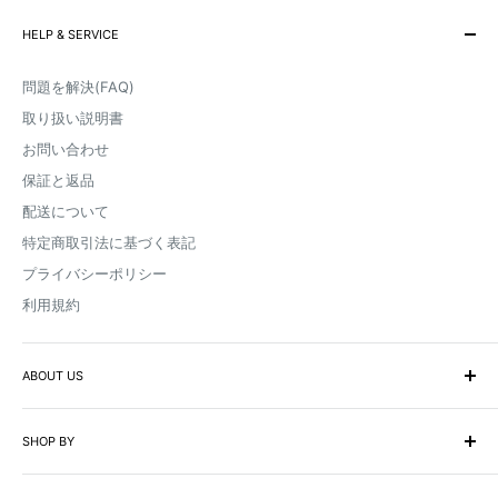
影響を与える可能性があります。
HELP & SERVICE
問題を解決(FAQ)
取り扱い説明書
お問い合わせ
保証と返品
配送について
特定商取引法に基づく表記
プライバシーポリシー
利用規約
ABOUT US
取扱店一覧
SHOP BY
ブログ・プレスリリース
企業向け-代理店になる
モーターサイクル