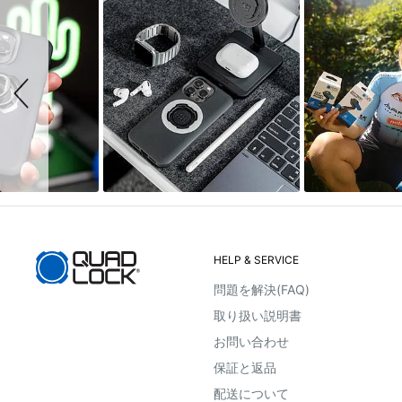
Slideshow
Slide
り付けは、推奨しておりません。
controls
HELP & SERVICE
問題を解決(FAQ)
取り扱い説明書
お問い合わせ
保証と返品
配送について