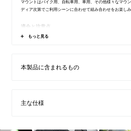
マウントはバイク用、自転車用、車用、その他様々なマウ
ディア次第でご利用シーンに合わせて組み合わせをお楽し
適合と注意点
もっと見る
取り付けに際しては、その利用シーンに応じた法令を遵守
本製品は、QUAD LOCK のすべてのツイストロックタイ
べてのマウントに取り付け可能ですが、
MAGタイプのマウ
せんのでご注意ください
。
本製品に含まれるもの
取り付け可能なカメラ/ライトは、Go Proのように取り付
ります。また、幅が65ｍｍ以上あるカメラは、締め付けの
1 x 本体
で、装着できませんのでご注意ください。
1 x M5 ネジ
バイク用 | 衝撃(振動)吸収ダンパーとの併用は、推奨して
主な仕様
低速走行時などスマートフォンへのリスクが低い周波数で
質をもつため、その影響でカメラのブレがより大きくなる
ポリカーボネート製
自動車用 | エアベントマウントや自動車用 | ダッシュボー
ステンレス製ネジ