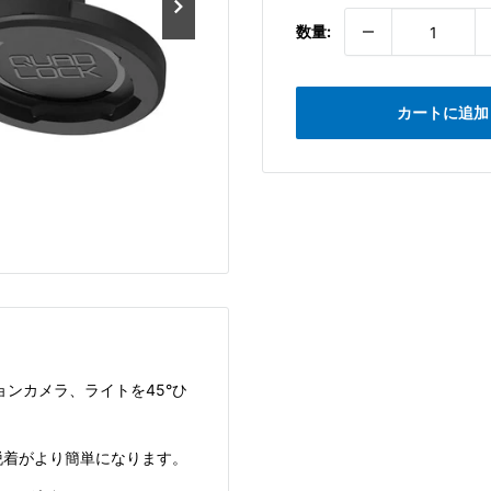
価
格
数量:
カートに追加
ョンカメラ、ライトを45°ひ
。
の脱着がより簡単になります。