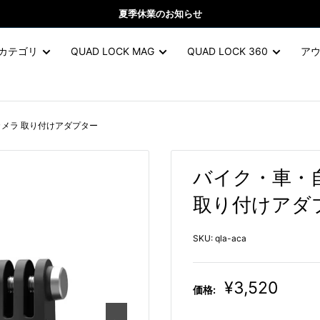
夏季休業のお知らせ
カテゴリ
QUAD LOCK MAG
QUAD LOCK 360
ア
カメラ 取り付けアダプター
バイク・車・自
取り付けアダ
SKU:
qla-aca
販
¥3,520
価格:
売