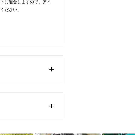
ントに適合しますので、アイ
みください。
してください。
プ、かつレバー式で脱着するす
ントには、取り付けができま
け部のツメが2つあるものに限
ねじがカメラに干渉しますの
おりません。
は、ダンパーは揺れやすい性
恐れがございます。
ド/コンソールマウントへの取