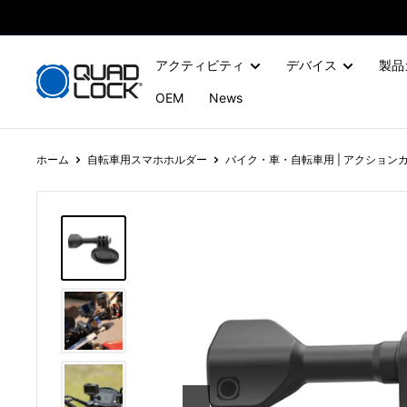
コ
ン
テ
アクティビティ
デバイス
製品
ン
OEM
News
ツ
に
ス
ホーム
自転車用スマホホルダー
バイク・車・自転車用 | アクション
キ
ッ
プ
す
る